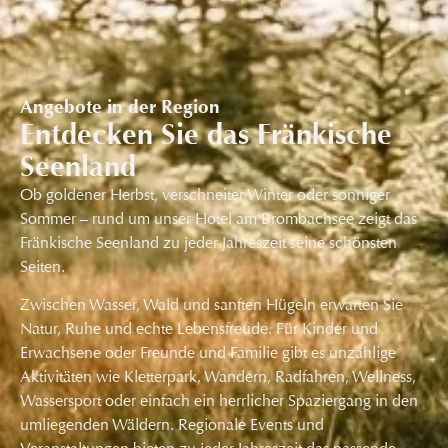
Angebote in der Region
Entdecken Sie das Fränkische
Seenland
Ob goldener Herbst, verschneiter Winter oder sonniger
Sommer – rund um unser Hotel am Brombachsee zeigt das
Fränkische Seenland zu jeder Jahreszeit seine schönsten
Seiten.
Zwischen Wasser, Wald und sanften Hügeln erwarten Sie
Natur, Ruhe und echte Lebensfreude. Für Kinder und
Erwachsene oder Freunde und Familie gibt es unzählige
Aktivitäten wie Kletterpark, Wandern, Radfahren, Wellness,
Wassersport oder einfach ein herrlicher Spaziergang in den
umliegenden Wäldern. Regionale Events und