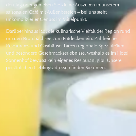
den Tag oder genießen Sie kleine Auszeiten in unserem
saisonalen Café mit Außenbereich – bei uns steht
unkomplizierter Genuss im Mittelpunkt.
Darüber hinaus lädt die kulinarische Vielfalt der Region rund
um den Brombachsee zum Entdecken ein: Zahlreiche
Restaurants und Gasthäuser bieten regionale Spezialitäten
und besondere Geschmackserlebnisse, weshalb es im Hotel
Sonnenhof bewusst kein eigenes Restaurant gibt. Unsere
persönlichen Lieblingsadressen finden Sie unten.