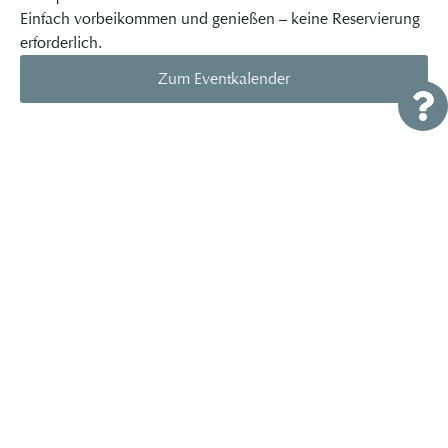
Einfach vorbeikommen und genießen – keine Reservierung
erforderlich.
Zum Eventkalender
Kulinarische Vielfalt rund um
den Brombachsee entdecken
Das Hotel Sonnenhof verfügt bewusst über kein eigenes
Restaurant – denn rund um Pleinfeld und den Brombachsee
erwartet Sie eine große Auswahl an Restaurants und
Gasthöfen: Von fränkischer Küche bis hin zu modernen
kulinarischen Konzepten entdeckt hier jeder Geschmack
das Passende. Gerne teilen wir unsere persönlichen
Empfehlungen mit Ihnen – für entspannte Abende und
besondere kulinarische Erlebnisse in der Region.